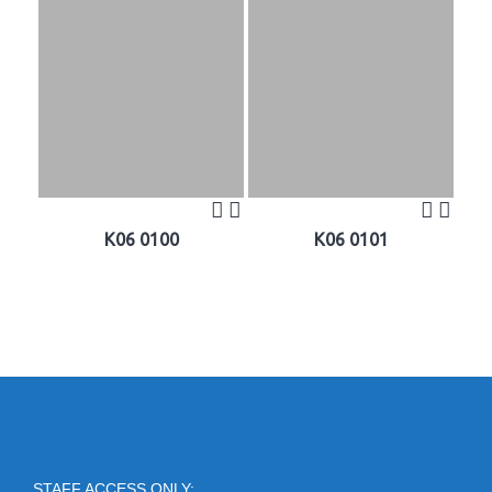
K06 0100
K06 0101
STAFF ACCESS ONLY: