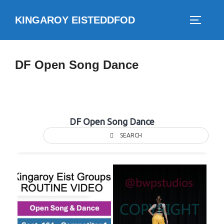
Skip
KINGAROY EISTEDDFOD
to
TOGGLE
content
DF Open Song Dance
DF Open Song Dance
SEARCH