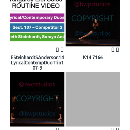
ESteinhardtSAnderson14
K14 7166
LyricalContempDuoTrio1
07-3