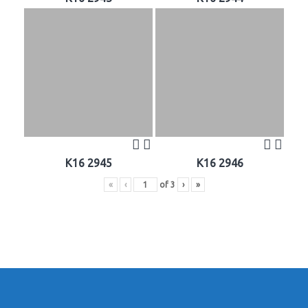
K16 2945
K16 2946
«
‹
of
3
›
»