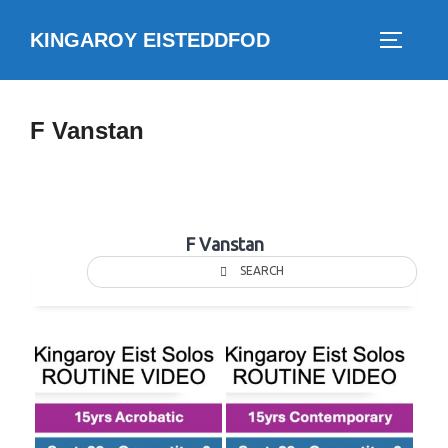
Skip
KINGAROY EISTEDDFOD
to
TOGGLE
content
F Vanstan
F Vanstan
SEARCH