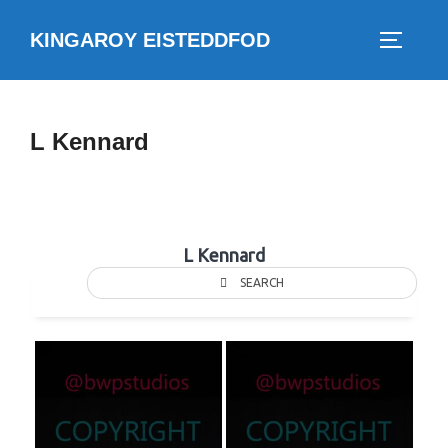
Skip
KINGAROY EISTEDDFOD
to
TOGGLE
content
L Kennard
L Kennard
SEARCH