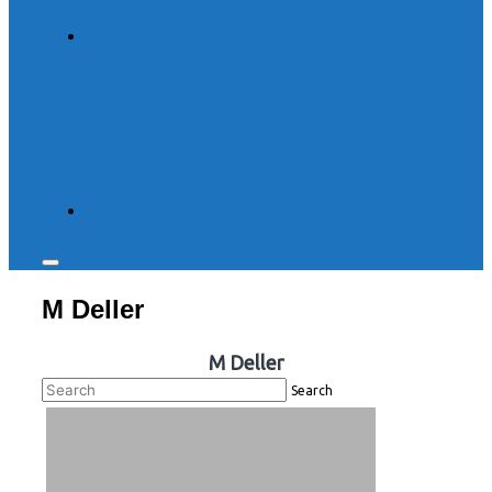
Toggle
sidebar
M Deller
&
navigation
M Deller
Search