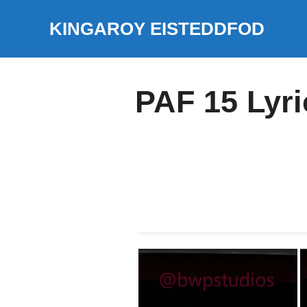
Skip
KINGAROY EISTEDDFOD
to
content
PAF 15 Lyri