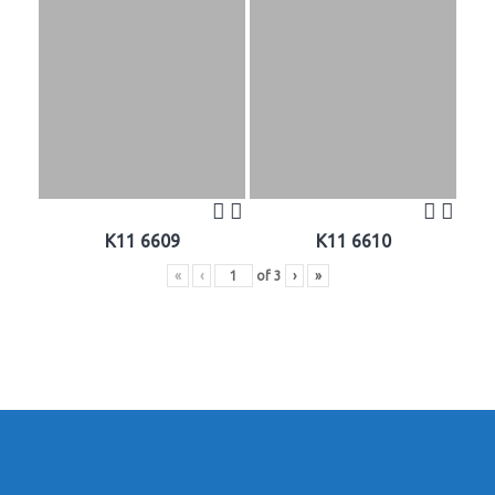
K11 6609
K11 6610
«
‹
of
3
›
»