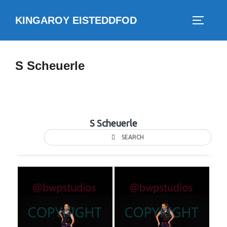
Skip
KINGAROY EISTEDDFOD
to
TOGGLE
content
S Scheuerle
S Scheuerle
SEARCH