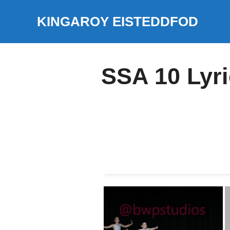
Skip
KINGAROY EISTEDDFOD
to
content
SSA 10 Lyri