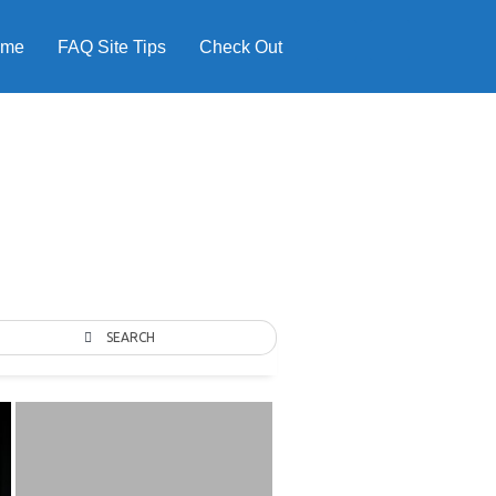
ome
FAQ Site Tips
Check Out
SEARCH