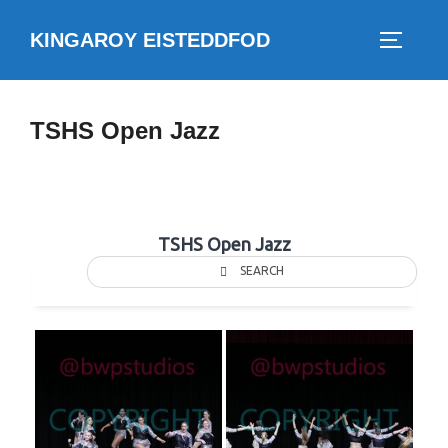
Skip
KINGAROY EISTEDDFOD
to
TOGGLE
content
TSHS Open Jazz
TSHS Open Jazz
SEARCH